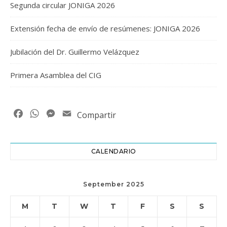
Segunda circular JONIGA 2026
Extensión fecha de envío de resúmenes: JONIGA 2026
Jubilación del Dr. Guillermo Velázquez
Primera Asamblea del CIG
Facebook
WhatsApp
Messenger
Email
Compartir
CALENDARIO
September 2025
M
T
W
T
F
S
S