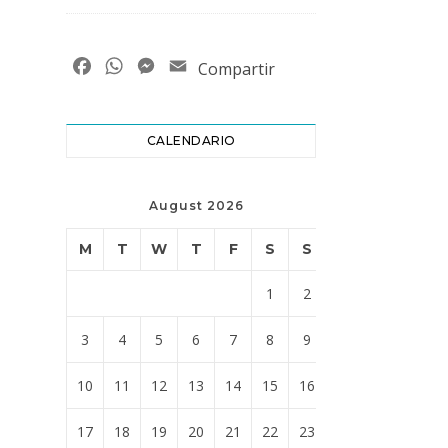
Facebook
WhatsApp
Messenger
Email
Compartir
CALENDARIO
August 2026
M
T
W
T
F
S
S
1
2
3
4
5
6
7
8
9
10
11
12
13
14
15
16
17
18
19
20
21
22
23