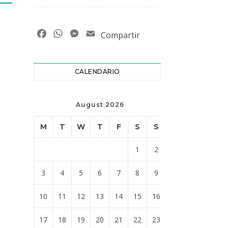
Facebook
WhatsApp
Messenger
Email
Compartir
CALENDARIO
August 2026
M
T
W
T
F
S
S
1
2
3
4
5
6
7
8
9
10
11
12
13
14
15
16
17
18
19
20
21
22
23