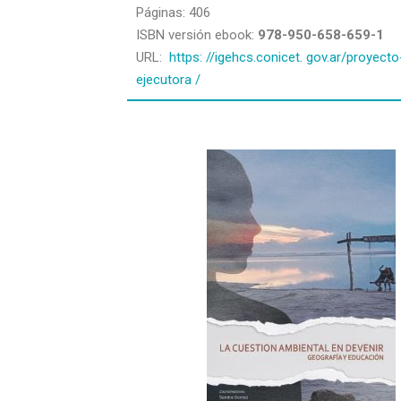
Páginas: 406
ISBN versión ebook:
978-950-658-659-1
URL:
https: //igehcs.conicet.
gov.ar/proyecto
ejecutora /