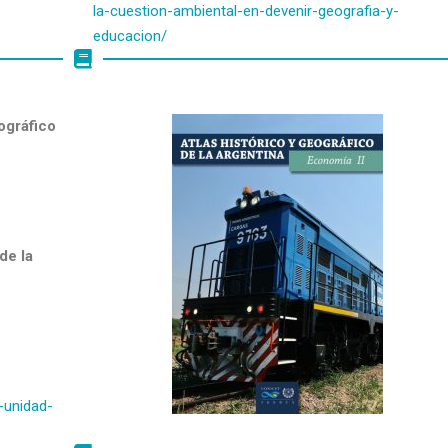
la-cuestion-ambiental-en-devenir-geografia-y-
educacion/
ográfico
de la
-unidad-