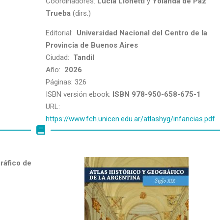
Coordinadores:
Lucía Lionetti
y
Yolanda de Paz
Trueba
(dirs.)
Editorial:
Universidad Nacional del Centro de la
Provincia de Buenos Aires
Ciudad:
Tandil
Año:
2026
Páginas: 326
ISBN versión ebook:
ISBN 978-950-658-675-1
URL:
https://www.fch.unicen.edu.ar/atlashyg/infancias.pdf
ráfico de