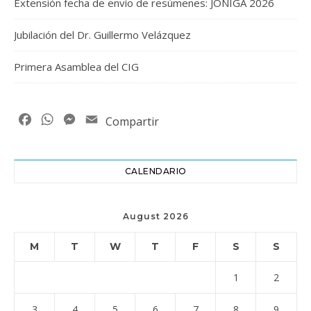
Extensión fecha de envío de resúmenes: JONIGA 2026
Jubilación del Dr. Guillermo Velázquez
Primera Asamblea del CIG
Facebook
WhatsApp
Messenger
Email
Compartir
CALENDARIO
August 2026
M
T
W
T
F
S
S
1
2
3
4
5
6
7
8
9