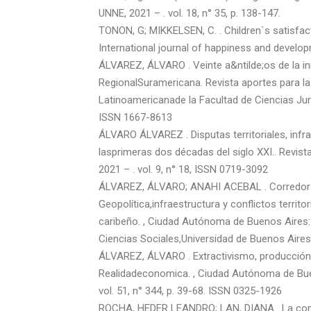
UNNE, 2021 – . vol. 18, n° 35, p. 138-147.
TONON, G; MIKKELSEN, C. . Children`s satisfact
International journal of happiness and developm
ÁLVAREZ, ÁLVARO . Veinte a&ntilde;os de la ini
RegionalSuramericana. Revista aportes para la i
Latinoamericanade la Facultad de Ciencias Juríd
ISSN 1667-8613
ÁLVARO ÁLVAREZ . Disputas territoriales, infra
lasprimeras dos décadas del siglo XXI.. Revis
2021 – . vol. 9, n° 18, ISSN 0719-3092
ÁLVAREZ, ÁLVARO; ANAHI ACEBAL . Corredor B
Geopolítica,infraestructura y conflictos territo
caribeño. , Ciudad Autónoma de Buenos Aires: I
Ciencias Sociales,Universidad de Buenos Aires, 
ÁLVAREZ, ÁLVARO . Extractivismo, producción de
Realidadeconomica. , Ciudad Autónoma de Bueno
vol. 51, n° 344, p. 39-68. ISSN 0325-1926
ROCHA, HEDER LEANDRO; LAN, DIANA . La confi