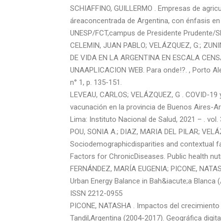
SCHIAFFINO, GUILLERMO . Empresas de agricult
áreaconcentrada de Argentina, con énfasis en 
UNESP/FCT,campus de Presidente Prudente/SP, 
CELEMIN, JUAN PABLO; VELÁZQUEZ, G:; ZUN
DE VIDA EN LA ARGENTINA EN ESCALA CENSA
UNAAPLICACION WEB. Para onde!?. , Porto Alegr
n° 1, p. 135-151.
LEVEAU, CARLOS; VELÁZQUEZ, G . COVID-19 y 
vacunación en la provincia de Buenos Aires-Arg
Lima: Instituto Nacional de Salud, 2021 – . vol
POU, SONIA A.; DIAZ, MARIA DEL PILAR; VELÁ
Sociodemographicdisparities and contextual fa
Factors for ChronicDiseases. Public health nu
FERNÁNDEZ, MARÍA EUGENIA; PICONE, NATASH
Urban Energy Balance in Bah&iacute;a Blanca (Ar
ISSN 2212-0955
PICONE, NATASHA . Impactos del crecimiento d
Tandil,Argentina (2004-2017). Geográfica digita