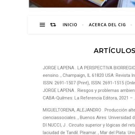
INICIO
ACERCA DEL CIG
ARTÍCULOS
JORGE LAPENA . LA PERSPECTIVA BIORREGION
eensino. , Champaign, IL 61820 USA: Revista Int
ISSN: 2691-1507 (Print), ISSN: 2691-1515 (Online
JORGE LAPENA . Riesgos y problemas ambientales
CABA-Quilmes: La Referencia Editora, 2021 – . 
MIGUELTORENA, ALEJANDRO . Producción alternat
cienciassociales. , Buenos Aires: Universidad 
DI NUCCI, J . Circuito superior y lógicas del ret
laciudad de Tandil. Pleamar. , Mar del Plata: Un