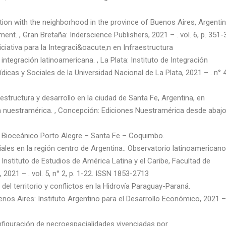
ion with the neighborhood in the province of Buenos Aires, Argentin
ent. , Gran Bretaña: Inderscience Publishers, 2021 – . vol. 6, p. 351-
ciativa para la Integraci&oacute;n en Infraestructura
ntegración latinoamericana. , La Plata: Instituto de Integración
icas y Sociales de la Universidad Nacional de La Plata, 2021 – . n° 4
estructura y desarrollo en la ciudad de Santa Fe, Argentina, en
ta nuestramérica. , Concepción: Ediciones Nuestramérica desde abajo
ioceánico Porto Alegre – Santa Fe – Coquimbo.
riales en la región centro de Argentina.. Observatorio latinoamericano
nstituto de Estudios de América Latina y el Caribe, Facultad de
2021 – . vol. 5, n° 2, p. 1-22. ISSN 1853-2713
l territorio y conflictos en la Hidrovía Paraguay-Paraná.
s Aires: Instituto Argentino para el Desarrollo Económico, 2021 –
guración de necroespacialidades vivenciadas por