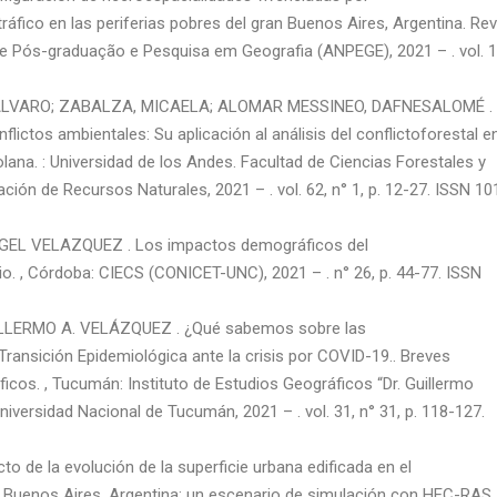
fico en las periferias pobres del gran Buenos Aires, Argentina. Rev
e Pós-graduação e Pesquisa em Geografia (ANPEGE), 2021 – . vol. 1
ÁLVARO; ZABALZA, MICAELA; ALOMAR MESSINEO, DAFNESALOMÉ .
lictos ambientales: Su aplicación al análisis del conflictoforestal e
lana. : Universidad de los Andes. Facultad de Ciencias Forestales y
ción de Recursos Naturales, 2021 – . vol. 62, n° 1, p. 12-27. ISSN 10
L VELAZQUEZ . Los impactos demográficos del
o. , Córdoba: CIECS (CONICET-UNC), 2021 – . n° 26, p. 44-77. ISSN
LERMO A. VELÁZQUEZ . ¿Qué sabemos sobre las
ransición Epidemiológica ante la crisis por COVID-19.. Breves
ficos. , Tucumán: Instituto de Estudios Geográficos “Dr. Guillermo
iversidad Nacional de Tucumán, 2021 – . vol. 31, n° 31, p. 118-127.
de la evolución de la superficie urbana edificada en el
il, Buenos Aires, Argentina: un escenario de simulación con HEC-RAS.