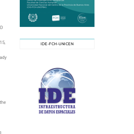
AD
15,
IDE-FCH-UNICEN
dady
the
s