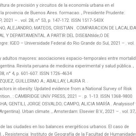
ura de precisión y circuitos de la economía urbana en el
la provincia de Buenos Aires. formacao. , Presidente Prudente:
2021 – . vol. 28, n° 53, p. 147-172. ISSN 1517-543X
INO, ALEJANDRO; MATEOS, CRISTIAN . COMPARACION DE LACALID
L Y DEPARTAMENTAL A PARTIR DEL DISE&Ntilde;O DE
e: IGEO – Universidade Federal do Rio Grande do Sul, 2021 – . vol. 
adultos mayores: asociaciones espacio-temporales entre mortali
entina. Revista peruana de medicina experimental y salud pública. ,
. 38, n° 4, p. 601-607. ISSN 1726-4634
ZQUEZ, GUILLERMO A.; ABALLAY, LAURA R. .
ctors in obesity: Updated evidence from a National Survey of Risk
trition.. : CAMBRIDGE UNIV PRESS, 2021 – . p. 1-13. ISSN 1368-9800
A; GENTILI, JORGE OSVALDO; CAMPO, ALICIA MARÍA . Analysisof 
gentina). Urban climate. , Amsterdam: Elsevier B.V., 2021 – . vol. 37,
e las ciudades en lso balances energéticos urbanos. El caso de
l. , Resistencia: Instituto de Geografía de la Facultad de Humanidade