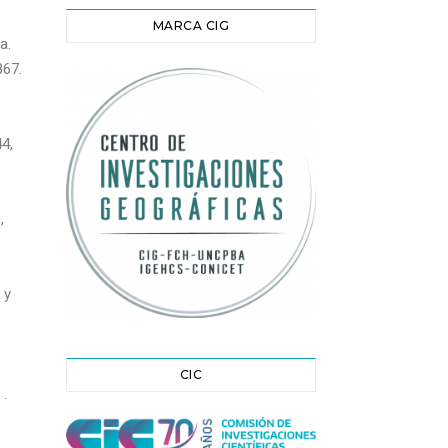
MARCA CIG
a.
367.
4,
,
 y
CIC
 .