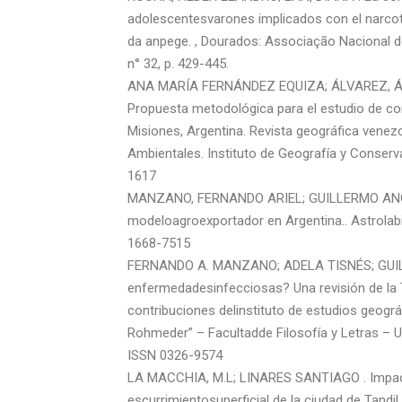
adolescentesvarones implicados con el narcotrá
da anpege. , Dourados: Associação Nacional d
n° 32, p. 429-445.
ANA MARÍA FERNÁNDEZ EQUIZA; ÁLVAREZ, 
Propuesta metodológica para el estudio de conf
Misiones, Argentina. Revista geográfica venezo
Ambientales. Instituto de Geografía y Conserva
1617
MANZANO, FERNANDO ARIEL; GUILLERMO ANGE
modeloagroexportador en Argentina.. Astrolabi
1668-7515
FERNANDO A. MANZANO; ADELA TISNÉS; GUIL
enfermedadesinfecciosas? Una revisión de la T
contribuciones delinstituto de estudios geográ
Rohmeder” – Facultadde Filosofía y Letras – Un
ISSN 0326-9574
LA MACCHIA, M.L; LINARES SANTIAGO . Impacto 
escurrimientosuperficial de la ciudad de Tand