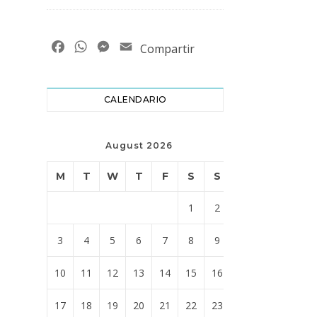
Facebook
WhatsApp
Messenger
Email
Compartir
CALENDARIO
August 2026
M
T
W
T
F
S
S
1
2
3
4
5
6
7
8
9
10
11
12
13
14
15
16
17
18
19
20
21
22
23