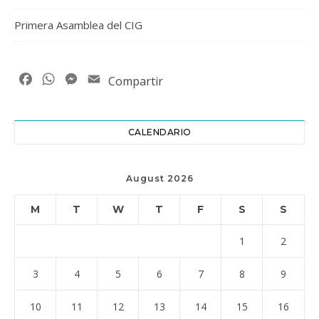
Primera Asamblea del CIG
Facebook
WhatsApp
Messenger
Email
Compartir
CALENDARIO
August 2026
M
T
W
T
F
S
S
1
2
3
4
5
6
7
8
9
10
11
12
13
14
15
16