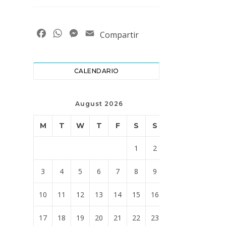
Facebook
WhatsApp
Messenger
Email
Compartir
CALENDARIO
August 2026
M
T
W
T
F
S
S
1
2
3
4
5
6
7
8
9
10
11
12
13
14
15
16
17
18
19
20
21
22
23