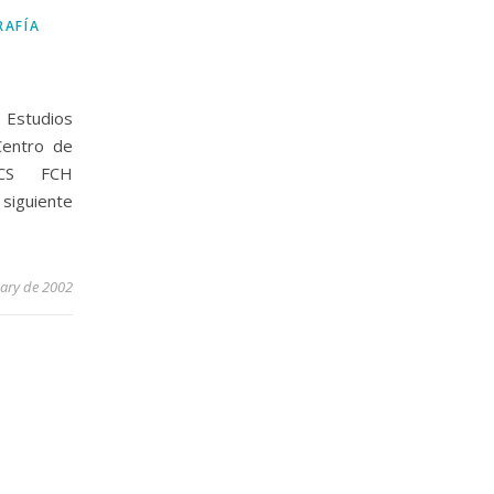
RAFÍA
 Estudios
 Centro de
EHCS FCH
siguiente
uary de 2002