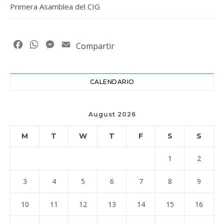
Primera Asamblea del CIG
Facebook
WhatsApp
Messenger
Email
Compartir
CALENDARIO
August 2026
M
T
W
T
F
S
S
1
2
3
4
5
6
7
8
9
10
11
12
13
14
15
16