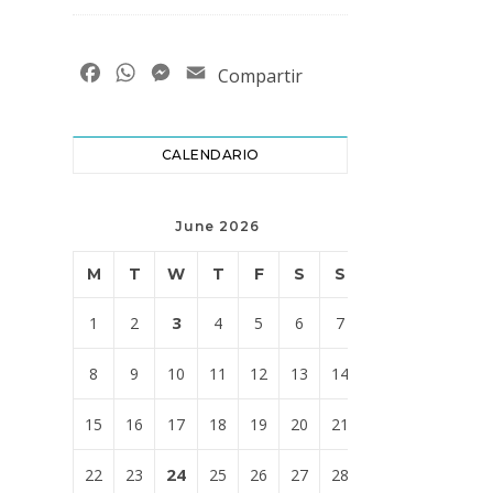
Facebook
WhatsApp
Messenger
Email
Compartir
CALENDARIO
June 2026
M
T
W
T
F
S
S
3
1
2
4
5
6
7
8
9
10
11
12
13
14
15
16
17
18
19
20
21
24
22
23
25
26
27
28