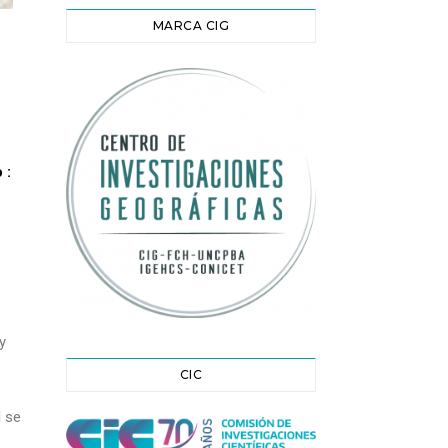
MARCA CIG
 :
y
CIC
l se