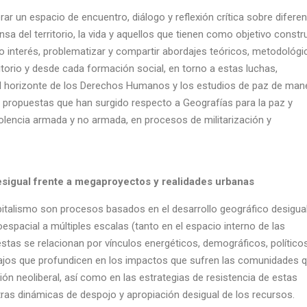
r un espacio de encuentro, diálogo y reflexión crítica sobre difere
a del territorio, la vida y aquellos que tienen como objetivo constru
interés, problematizar y compartir abordajes teóricos, metodológi
ritorio y desde cada formación social, en torno a estas luchas,
 horizonte de los Derechos Humanos y los estudios de paz de man
es propuestas que han surgido respecto a Geografías para la paz y
iolencia armada y no armada, en procesos de militarización y
 desigual frente a megaproyectos y realidades urbanas
pitalismo son procesos basados en el desarrollo geográfico desigual
espacial a múltiples escalas (tanto en el espacio interno de las
stas se relacionan por vínculos energéticos, demográficos, políticos
ajos que profundicen en los impactos que sufren las comunidades 
ción neoliberal, así como en las estrategias de resistencia de estas
as dinámicas de despojo y apropiación desigual de los recursos.