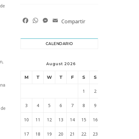
sde
Facebook
WhatsApp
Messenger
Email
Compartir
CALENDARIO
n,
August 2026
M
T
W
T
F
S
S
una
1
2
3
4
5
6
7
8
9
 de
10
11
12
13
14
15
16
17
18
19
20
21
22
23