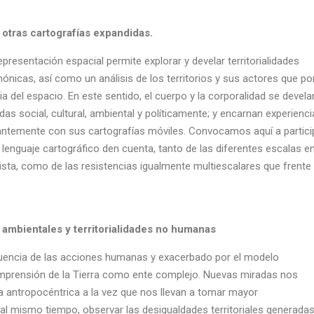
 otras cartografías expandidas.
presentación espacial permite explorar y develar territorialidades
ónicas, así como un análisis de los territorios y sus actores que p
a del espacio. En este sentido, el cuerpo y la corporalidad se devela
s social, cultural, ambiental y políticamente; y encarnan experienci
tantemente con sus cartografías móviles. Convocamos aquí a partici
 lenguaje cartográfico den cuenta, tanto de las diferentes escalas e
ista, como de las resistencias igualmente multiescalares que frente
ias ambientales y territorialidades no humanas
cuencia de las acciones humanas y exacerbado por el modelo
 comprensión de la Tierra como ente complejo. Nuevas miradas nos
ra antropocéntrica a la vez que nos llevan a tomar mayor
, al mismo tiempo, observar las desigualdades territoriales generada