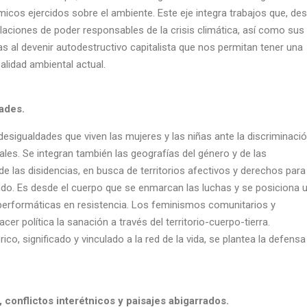
icos ejercidos sobre el ambiente. Este eje integra trabajos que, de
relaciones de poder responsables de la crisis climática, así como sus
as al devenir autodestructivo capitalista que nos permitan tener una
ealidad ambiental actual.
ades.
desigualdades que viven las mujeres y las niñas ante la discriminació
cales. Se integran también las geografías del género y de las
de las disidencias, en busca de territorios afectivos y derechos para
ndo. Es desde el cuerpo que se enmarcan las luchas y se posiciona 
 performáticas en resistencia. Los feminismos comunitarios y
er política la sanación a través del territorio-cuerpo-tierra.
ico, significado y vinculado a la red de la vida, se plantea la defensa
, conflictos interétnicos y paisajes abigarrados.