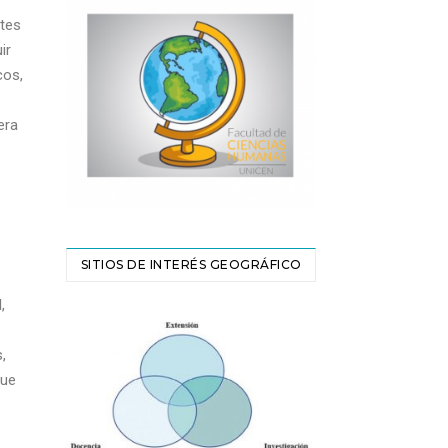
ntes
ir
cos,
era
SITIOS DE INTERÉS GEOGRÁFICO
,
,
que