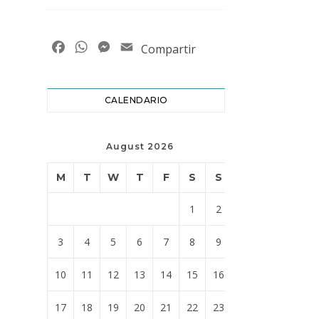
Facebook
WhatsApp
Messenger
Email
Compartir
CALENDARIO
August 2026
M
T
W
T
F
S
S
1
2
3
4
5
6
7
8
9
10
11
12
13
14
15
16
17
18
19
20
21
22
23