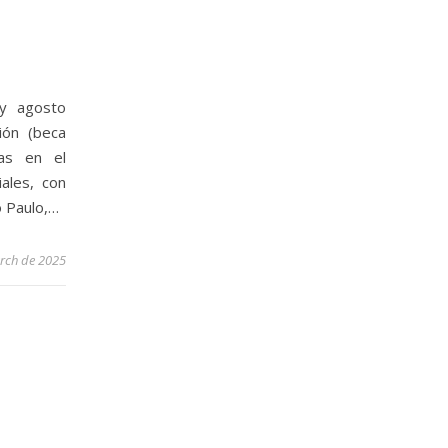
y agosto
ión (beca
as en el
iales, con
o Paulo,…
rch de 2025