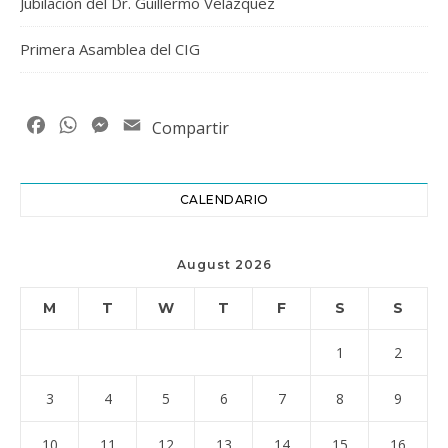
Jubilación del Dr. Guillermo Velázquez
Primera Asamblea del CIG
Facebook
WhatsApp
Messenger
Email
Compartir
CALENDARIO
August 2026
M
T
W
T
F
S
S
1
2
3
4
5
6
7
8
9
10
11
12
13
14
15
16