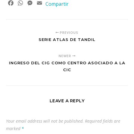
Facebook
WhatsApp
Messenger
Email
Compartir
PREVIOUS
SERIE ATLAS DE TANDIL
NEWER
INGRESO DEL CIG COMO CENTRO ASOCIADO A LA
CIC
LEAVE A REPLY
Your email address will not be published.
Required fields are
marked
*