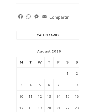
Facebook
WhatsApp
Messenger
Email
Compartir
CALENDARIO
August 2026
M
T
W
T
F
S
S
1
2
3
4
5
6
7
8
9
10
11
12
13
14
15
16
17
18
19
20
21
22
23