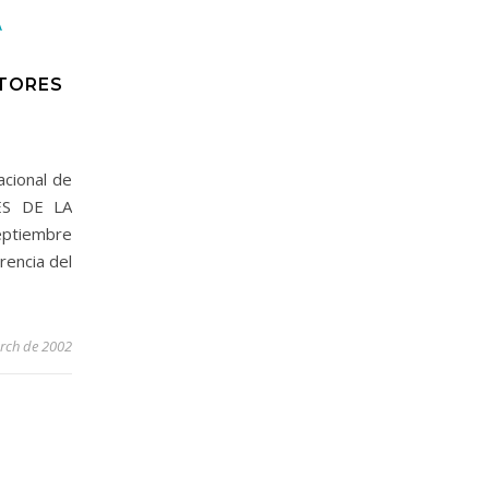
A
TORES
acional de
ES DE LA
ptiembre
rencia del
rch de 2002