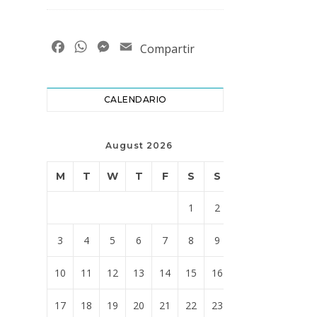
Facebook
WhatsApp
Messenger
Email
Compartir
CALENDARIO
August 2026
M
T
W
T
F
S
S
1
2
3
4
5
6
7
8
9
10
11
12
13
14
15
16
17
18
19
20
21
22
23