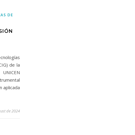
EAS DE
SIÓN
cnologías
CIG) de la
a UNICEN
trumental
n aplicada
ust de 2024