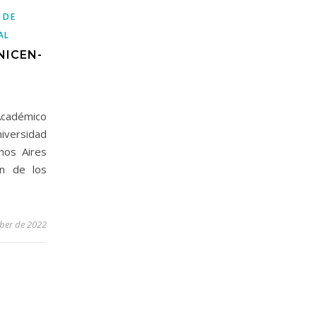
 DE
AL
NICEN-
Académico
iversidad
nos Aires
ón de los
ber de 2022