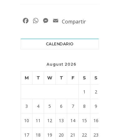
Facebook
WhatsApp
Messenger
Email
Compartir
CALENDARIO
August 2026
M
T
W
T
F
S
S
1
2
3
4
5
6
7
8
9
10
11
12
13
14
15
16
17
18
19
20
21
22
23