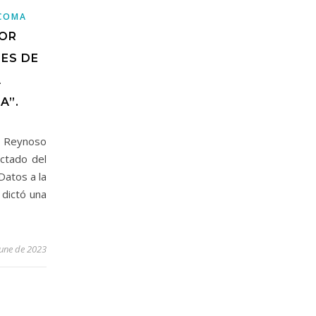
COMA
POR
ES DE
A
A”.
 Reynoso
ictado del
Datos a la
 dictó una
June de 2023