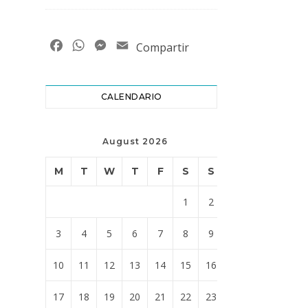
Facebook
WhatsApp
Messenger
Email
Compartir
CALENDARIO
August 2026
M
T
W
T
F
S
S
1
2
3
4
5
6
7
8
9
10
11
12
13
14
15
16
17
18
19
20
21
22
23