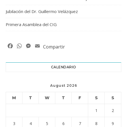
Jubilación del Dr. Guillermo Velázquez
Primera Asamblea del CIG
Facebook
WhatsApp
Messenger
Email
Compartir
CALENDARIO
August 2026
M
T
W
T
F
S
S
1
2
3
4
5
6
7
8
9