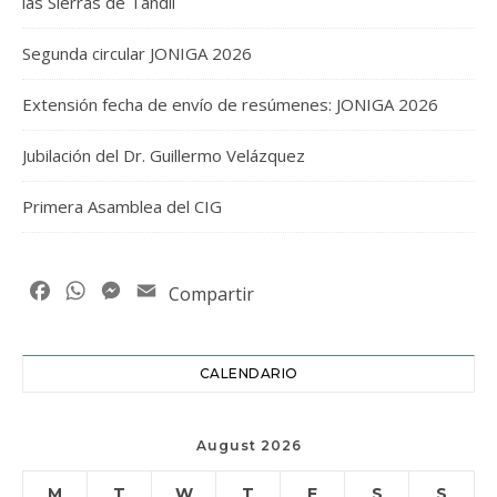
las Sierras de Tandil
Segunda circular JONIGA 2026
Extensión fecha de envío de resúmenes: JONIGA 2026
Jubilación del Dr. Guillermo Velázquez
Primera Asamblea del CIG
Facebook
WhatsApp
Messenger
Email
Compartir
CALENDARIO
August 2026
M
T
W
T
F
S
S