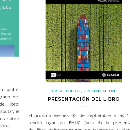
N
disputa”.
,
,
IIRSA
LIBROS
PRESENTACIÓN
agrado de
PRESENTACIÓN DEL LIBRO
el libro:
puta”, el
El próximo viernes 02 de septiembre a las 1
los sobre
tendrá lugar en FHUC (aula 4) la presenta
estro…
del libro “Infraestructuras de transporte y dis