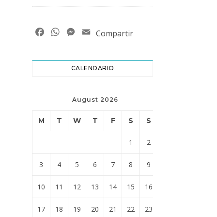
Facebook
WhatsApp
Messenger
Email
Compartir
CALENDARIO
August 2026
M
T
W
T
F
S
S
1
2
3
4
5
6
7
8
9
10
11
12
13
14
15
16
17
18
19
20
21
22
23