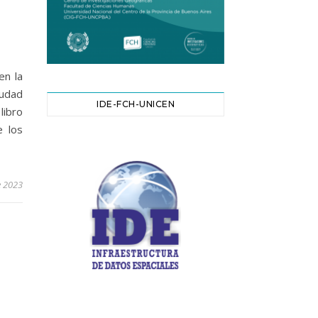
en la
iudad
IDE-FCH-UNICEN
libro
e los
e 2023