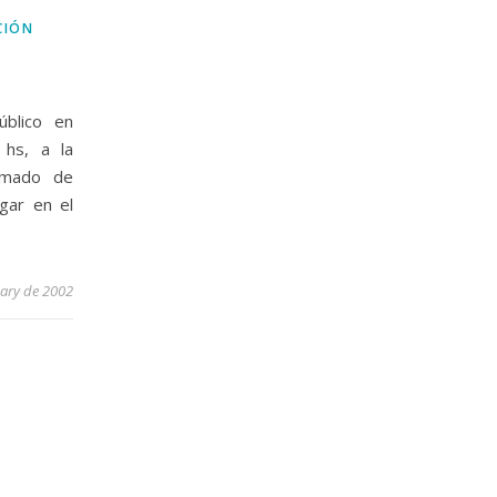
CIÓN
úblico en
hs, a la
ramado de
gar en el
uary de 2002