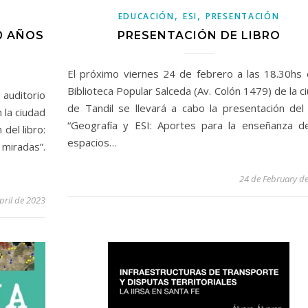
,
,
EDUCACIÓN
ESI
PRESENTACIÓN
0 AÑOS
PRESENTACIÓN DE LIBRO
El próximo viernes 24 de febrero a las 18.30hs 
Biblioteca Popular Salceda (Av. Colón 1479) de la c
l auditorio
de Tandil se llevará a cabo la presentación del 
 la ciudad
“Geografía y ESI: Aportes para la enseñanza d
 del libro:
espacios…
 miradas”.
24 de February d
pril de 2023