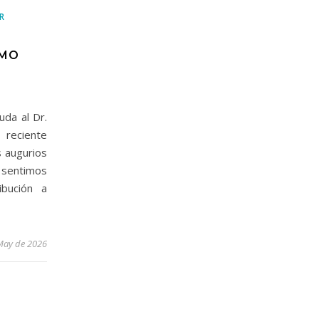
R
RMO
uda al Dr.
reciente
s augurios
sentimos
ibución a
May de 2026