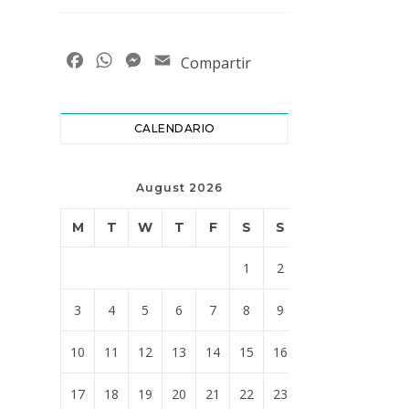
Facebook
WhatsApp
Messenger
Email
Compartir
CALENDARIO
August 2026
M
T
W
T
F
S
S
1
2
3
4
5
6
7
8
9
10
11
12
13
14
15
16
17
18
19
20
21
22
23