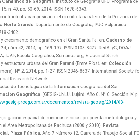
a Caminhos de Geografia
, Instituto de Geografia UFU, Programa de
15, n. 49, pp. 50-69, 2014, ISSN 1678-6343.
contractual y campesinado: el circuito tabacalero de la Provincia de
ta Norte Grande
, Departamento de Geografía, PUC Valparaíso.
0718-3402.
 y crecimiento demográfico en el Gran Santa Fe, en:
Caderno de
l 24, núm 42, 2014, pp. 169-197. ISSN 0103-8427. RedALyC, DOAJ,
, ICAP, Escala Geográfica, Sumários.org, E-Journal Serch.
y estructura urbana del Gran Paraná (Entre Ríos), en:
Colección
ora), Nº 2, 2014, pp. 1-27. ISSN 2346-8637. International Society f
tional Research Network.
adas de Tecnologías de la Información Geográfica del Sur
rmación Geográfica
. (GESIG-UNLU, Luján). Año 6, N° 6, Sección IV. p.
www.gesig-proeg.com.ar/documentos/revista-geosig/2014/03-
egregación espacial de minorías étnicas: propuesta metodológica y
en el Área Metropolitana de Pachuca (2000 y 2010).
Revista
cial, Plaza Pública
. Año 7 Número 12. Carrera de Trabajo Social, F