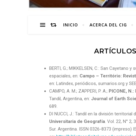
INICIO
ACERCA DEL CIG
ARTÍCULOS
BERTI, G.; MIKKELSEN, C.: San Cayetano y su
espaciales, en:
Campo – Território: Revis
en: Latindex, periódicos, sumarios.org y SE
CAMPO, A. M.; ZAPPERI, P. A.;
PICONE, N.:
P
Tandil, Argentina, en:
Journal of Earth Sc
689.
DI NUCCI, J.: Tandil en la división territori
Universitaria de Geografía
. Vol. 22, N° 2
Sur. Argentina. ISSN 0326-8373 (impreso) IS