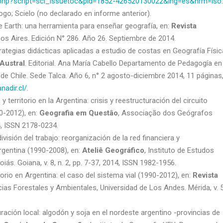
ielo.php?script=sci_issuetoc&pid=1852-426520130022&lng=es&nrm=iso
.
go; Scielo (no declarado en informe anterior).
Earth: una herramienta para enseñar geografía, en:
Revista
os Aires. Edición N° 286. Año 26. Septiembre de 2014.
tegias didácticas aplicadas a estudio de costas en Geografía Físic
 Austral
. Editorial. Ana María Cabello Departamento de Pedagogía en
de Chile. Sede Talca. Año 6, n° 2 agosto-diciembre 2014, 11 páginas
nadir.cl/
.
 territorio en la Argentina: crisis y reestructuración del circuito
0-2012), en:
Geografia em Questâo
, Associação dos Geógrafos
14, ISSN 2178-0234.
visión del trabajo: reorganización de la red financiera y
rgentina (1990-2008), en:
Ateliê Geográfico
, Instituto de Estudos
ás. Goiana, v. 8, n. 2, pp. 7-37, 2014, ISSN 1982-1956.
orio en Argentina: el caso del sistema vial (1990-2012), en:
Revista
cias Forestales y Ambientales, Universidad de Los Andes. Mérida, v. 5
ación local: algodón y soja en el nordeste argentino -provincias de