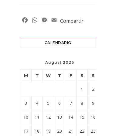
Facebook
WhatsApp
Messenger
Email
Compartir
CALENDARIO
August 2026
M
T
W
T
F
S
S
1
2
3
4
5
6
7
8
9
10
11
12
13
14
15
16
17
18
19
20
21
22
23