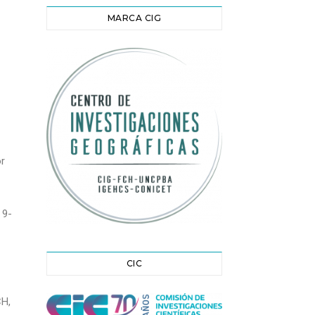
MARCA CIG
or
 9-
CIC
CH,