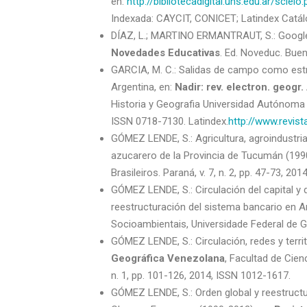
en:
http://bibliotecadigital.uns.edu.ar/sc
Indexada: CAYCIT, CONICET; Latindex Catálo
DÍAZ, L.; MARTINO ERMANTRAUT, S.: Google 
Novedades Educativas
. Ed. Noveduc. Buen
GARCIA, M. C.: Salidas de campo como estra
Argentina, en:
Nadir: rev. electron. geogr.
Historia y Geografia Universidad Autónoma 
ISSN 0718-7130. Latindex.
http://www.revista
GÓMEZ LENDE, S.: Agricultura, agroindustria y
azucarero de la Provincia de Tucumán (199
Brasileiros. Paraná, v. 7, n. 2, pp. 47-73, 20
GÓMEZ LENDE, S.: Circulación del capital y di
reestructuración del sistema bancario en A
Socioambientais, Universidade Federal de Goi
GÓMEZ LENDE, S.: Circulación, redes y territ
Geográfica Venezolana
, Facultad de Cien
n. 1, pp. 101-126, 2014, ISSN 1012-1617.
GÓMEZ LENDE, S.: Orden global y reestructur