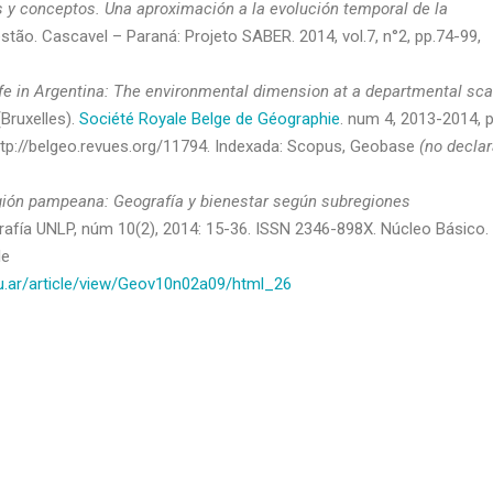
as y conceptos. Una aproximación a la evolución temporal de la
stão. Cascavel – Paraná: Projeto SABER. 2014, vol.7, n°2, pp.74-99,
life in Argentina: The environmental dimension at a departmental sca
Bruxelles).
Société Royale Belge de Géographie
. num 4, 2013-2014, p
http://belgeo.revues.org/11794. Indexada: Scopus, Geobase
(no decla
ión pampeana: Geografía y bienestar según subregiones
rafía UNLP, núm 10(2), 2014: 15-36. ISSN 2346-898X. Núcleo Básico.
le
du.ar/article/view/Geov10n02a09/html_26