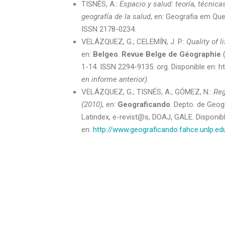
TISNÉS, A.:
Espacio y salud: teoría, técnic
geografía de la salud
, en: Geografia em Que
ISSN 2178-0234.
VELÁZQUEZ, G.; CELEMÍN, J. P.:
Quality of 
en:
Belgeo
.
Revue Belge de Géographie
(
1-14. ISSN 2294-9135. org. Disponible en: 
en informe anterior).
VELÁZQUEZ, G.; TISNÉS, A.; GÓMEZ, N.:
Reg
(2010),
en:
Geograficando
. Depto. de Geog
Latindex, e-revist@s, DOAJ, GALE. Disponib
en:
http://www.geograficando.fahce.unlp.e