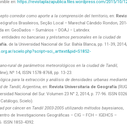
nible en:
https://revistaplazapublica.files.wordpress.com/2015/10/1
epto corredor como aporte a la comprensión del territorio
, en:
Revis
eógrafos Brasileiros, Seção Local – Marechal Cândido Rondon, 201
zada en: GeoDados – Sumários – DOAJ – Latindex.
s: entidades no bancarias y préstamos personales en la ciudad de
afía.
de la Universidad Nacional de Sur. Bahía Blanca, pp. 11-39, 2014,
o.org.ar/scielo.php?script=sci_arttext&pid=S1852-
no-rural de parámetros meteorológicos en la ciudad de Tandil,
line), Nº 14, ISSN 1578-8768, pp. 13-23.
ógica para la extracción y análisis de densidades urbanas mediant
d de Tandil, Argentina
, en:
Revista Universitaria de Geografía
(RUG
rsidad Nacional del Sur. Volumen 23 N° 2, 2014, p. 77-96. ISSN 032
Catálogo; Scielo).
idad por cáncer en Tandil 2003-2005 utilizando métodos bayesianos
,
ntro de Investigaciones Geográficas – CIG – FCH – IGEHCS –
6. ISSN 1853-4392.