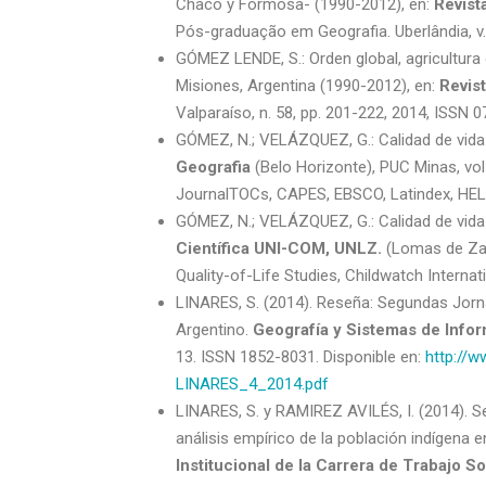
Chaco y Formosa- (1990-2012), en:
Revist
Pós-graduação em Geografia. Uberlândia, v. 
GÓMEZ LENDE, S.: Orden global, agricultura 
Misiones, Argentina (1990-2012), en:
Revis
Valparaíso, n. 58, pp. 201-222, 2014, ISSN 
GÓMEZ, N.; VELÁZQUEZ, G.: Calidad de vida
Geografia
(Belo Horizonte), PUC Minas, vo
JournalTOCs, CAPES, EBSCO, Latindex, HELA
GÓMEZ, N.; VELÁZQUEZ, G.: Calidad de vida 
Científica UNI-COM, UNLZ.
(Lomas de Zam
Quality-of-Life Studies, Childwatch Interna
LINARES, S. (2014). Reseña: Segundas Jorn
Argentino.
Geografía y Sistemas de Info
13. ISSN 1852-8031. Disponible en:
http://
LINARES_4_2014.pdf
LINARES, S. y RAMIREZ AVILÉS, I. (2014). S
análisis empírico de la población indígena 
Institucional de la Carrera de Trabajo So