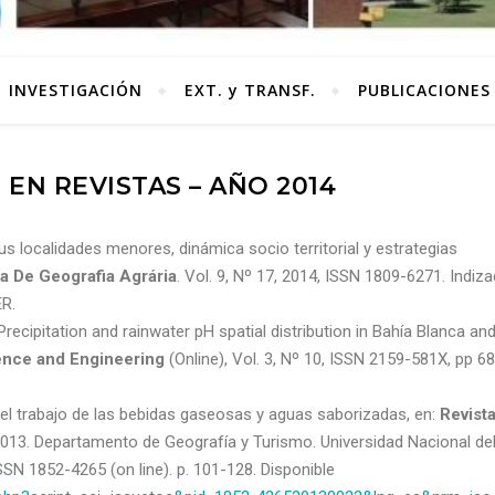
INVESTIGACIÓN
EXT. y TRANSF.
PUBLICACIONES
 EN REVISTAS – AÑO 2014
s localidades menores, dinámica socio territorial y estrategias
ta De Geografia Agrária
. Vol. 9, Nº 17, 2014, ISSN 1809-6271. Indiz
ER.
recipitation and rainwater pH spatial distribution in Bahía Blanca an
ience and Engineering
(Online), Vol. 3, Nº 10, ISSN 2159-581X, pp 6
al del trabajo de las bebidas gaseosas y aguas saborizadas, en:
Revist
, 3013. Departamento de Geografía y Turismo. Universidad Nacional de
SN 1852-4265 (on line). p. 101-128. Disponible