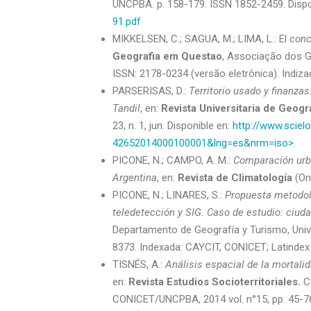
UNCPBA. p. 158-179. ISSN 1852-2459. Dispo
91.pdf
MIKKELSEN, C.; SAGUA, M.; LIMA, L.: El
conc
Geografia em Questao
, Associação dos G
ISSN: 2178-0234 (versão eletrônica). Indi
PARSERISAS, D.:
Territorio usado y finanza
Tandil
, en:
Revista Universitaria de Geogr
23, n. 1, jun. Disponible en:
http://www.sciel
42652014000100001&lng=es&nrm=iso>
.
PICONE, N.; CAMPO, A. M.:
Comparación urba
Argentina
, en:
Revista de Climatología
(On
PICONE, N.; LINARES, S.:
Propuesta metodol
teledetección y SIG. Caso de estudio: ciuda
Departamento de Geografía y Turismo, Unive
8373. Indexada: CAYCIT, CONICET; Latindex 
TISNÉS, A.:
Análisis espacial de la mortal
en:
Revista Estudios Socioterritoriales.
Ce
CONICET/UNCPBA, 2014 vol. n°15, pp. 45-7