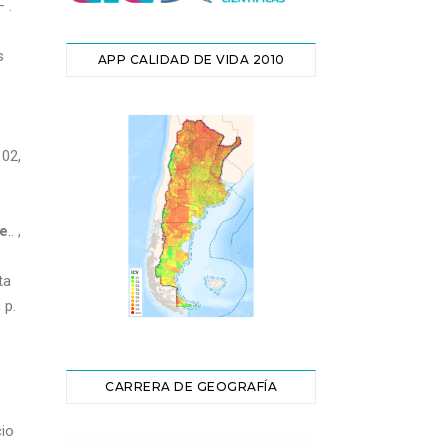
 .
s
APP CALIDAD DE VIDA 2010
 02,
re
.. ,
ta
 p.
CARRERA DE GEOGRAFÍA
io