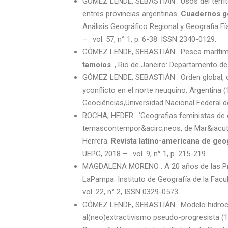
GÓMEZ LENDE, SEBASTIÁN . Usos del territo
entres provincias argentinas.
Cuadernos ge
Análisis Geográfico Regional y Geografia 
– . vol. 57, n° 1, p. 6-38. ISSN 2340-0129.
GÓMEZ LENDE, SEBASTIÁN . Pesca marítima 
tamoios
. , Rio de Janeiro: Departamento de
GÓMEZ LENDE, SEBASTIÁN . Orden global, de
yconflicto en el norte neuquino, Argentina 
Geociências,Universidad Nacional Federal de 
ROCHA, HEDER . ‘Geografias feministas de d
temascontempor&acirc;neos, de Mar&iacute
Herrera.
Revista latino-americana de geo
UEPG, 2018 – . vol. 9, n° 1, p. 215-219.
MAGDALENA MORENO . A 20 años de las Pri
LaPampa: Instituto de Geografía de la Facu
vol. 22, n° 2, ISSN 0329-0573.
GÓMEZ LENDE, SEBASTIÁN . Modelo hidrocarb
al(neo)extractivismo pseudo-progresista (