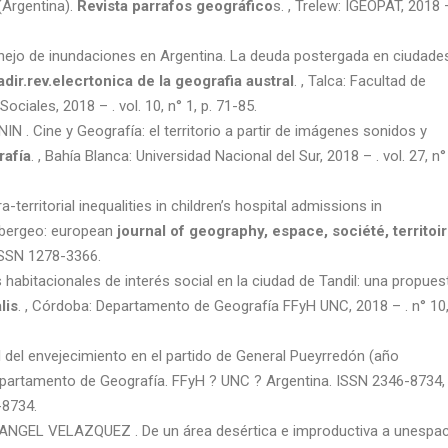
(Argentina).
Revista parrafos geográfico
s. , Trelew: IGEOPAT, 2018 –
jo de inundaciones en Argentina. La deuda postergada en ciudade
adir.rev.elecrtonica de la geografia austral
. , Talca: Facultad de
ciales, 2018 – . vol. 10, n° 1, p. 71-85.
Cine y Geografía: el territorio a partir de imágenes sonidos y
rafía
. , Bahía Blanca: Universidad Nacional del Sur, 2018 – . vol. 27, n°
-territorial inequalities in children’s hospital admissions in
Cybergeo: european
journal of geography, espace, société, territoi
 ISSN 1278-3366.
habitacionales de interés social en la ciudad de Tandil: una propues
lis
. , Córdoba: Departamento de Geografía FFyH UNC, 2018 – . n° 10,
el envejecimiento en el partido de General Pueyrredón (año
Departamento de Geografía. FFyH ? UNC ? Argentina. ISSN 2346-8734,
-8734.
EL VELAZQUEZ . De un área desértica e improductiva a unespac