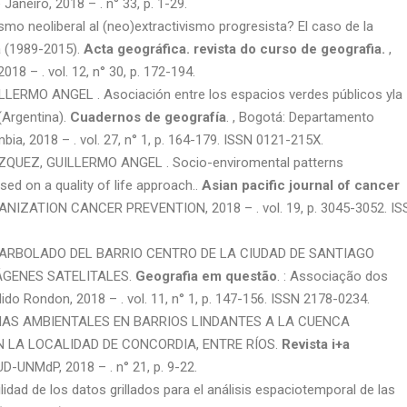
aneiro, 2018 – . n° 33, p. 1-29.
o neoliberal al (neo)extractivismo progresista? El caso de la
a (1989-2015).
Acta geográfica. revista do curso de geografia.
,
18 – . vol. 12, n° 30, p. 172-194.
RMO ANGEL . Asociación entre los espacios verdes públicos yla
(Argentina).
Cuadernos de geografía
. , Bogotá: Departamento
ia, 2018 – . vol. 27, n° 1, p. 164-179. ISSN 0121-215X.
ZQUEZ, GUILLERMO ANGEL . Socio-enviromental patterns
ed on a quality of life approach..
Asian pacific journal of cancer
GANIZATION CANCER PREVENTION, 2018 – . vol. 19, p. 3045-3052. IS
 DEL ARBOLADO DEL BARRIO CENTRO DE LA CIUDAD DE SANTIAGO
ÁGENES SATELITALES.
Geografia em questão
. : Associação dos
o Rondon, 2018 – . vol. 11, n° 1, p. 147-156. ISSN 2178-0234.
BLEMAS AMBIENTALES EN BARRIOS LINDANTES A LA CUENCA
 LA LOCALIDAD DE CONCORDIA, ENTRE RÍOS.
Revista i+a
AUD-UNMdP, 2018 – . n° 21, p. 9-22.
ad de los datos grillados para el análisis espaciotemporal de las