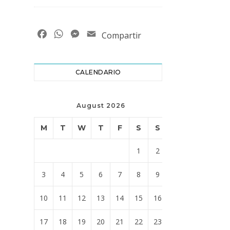
Facebook
WhatsApp
Messenger
Email
Compartir
CALENDARIO
August 2026
M
T
W
T
F
S
S
1
2
3
4
5
6
7
8
9
10
11
12
13
14
15
16
17
18
19
20
21
22
23