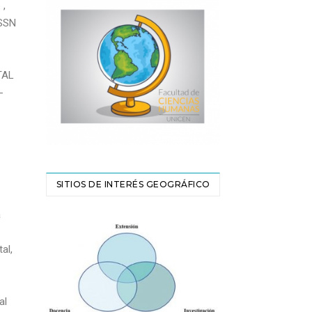
.
,
ISSN
TAL
-
SITIOS DE INTERÉS GEOGRÁFICO
a
al,
al