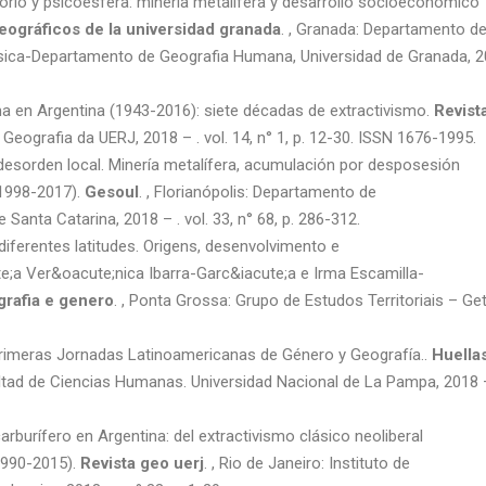
rio y psicoesfera: minería metalífera y desarrollo socioeconómico
ográficos de la universidad granada
. , Granada: Departamento d
Física-Departamento de Geografia Humana, Universidad de Granada, 
en Argentina (1943-2016): siete décadas de extractivismo.
Revist
 Geografia da UERJ, 2018 – . vol. 14, n° 1, p. 12-30. ISSN 1676-1995.
sorden local. Minería metalífera, acumulación por desposesión
(1998-2017).
Gesoul
. , Florianópolis: Departamento de
Santa Catarina, 2018 – . vol. 33, n° 68, p. 286-312.
iferentes latitudes. Origens, desenvolvimento e
;a Ver&oacute;nica Ibarra-Garc&iacute;a e Irma Escamilla-
grafia e genero
. , Ponta Grossa: Grupo de Estudos Territoriais – Ge
meras Jornadas Latinoamericanas de Género y Geografía..
Huella
ltad de Ciencias Humanas. Universidad Nacional de La Pampa, 2018 –
urífero en Argentina: del extractivismo clásico neoliberal
1990-2015).
Revista geo uerj
. , Rio de Janeiro: Instituto de