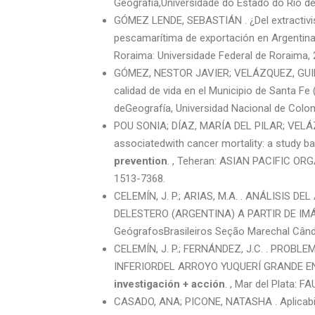
Geografia,Universidade do Estado do Rio de J
GÓMEZ LENDE, SEBASTIÁN . ¿Del extractivism
pescamarítima de exportación en Argentin
Roraima: Universidade Federal de Roraima, 20
GÓMEZ, NESTOR JAVIER; VELÁZQUEZ, GUILLE
calidad de vida en el Municipio de Santa Fe 
deGeografía, Universidad Nacional de Colomb
POU SONIA; DÍAZ, MARÍA DEL PILAR; VELÁ
associatedwith cancer mortality: a study bas
prevention
. , Teheran: ASIAN PACIFIC OR
1513-7368.
CELEMÍN, J. P.; ARIAS, M.A. . ANÁLISIS
DELESTERO (ARGENTINA) A PARTIR DE IM
GeógrafosBrasileiros Seção Marechal Cândid
CELEMÍN, J. P.; FERNÁNDEZ, J.C. . PRO
INFERIORDEL ARROYO YUQUERÍ GRANDE EN
investigación + acción
. , Mar del Plata: F
CASADO, ANA; PICONE, NATASHA . Aplicabilid