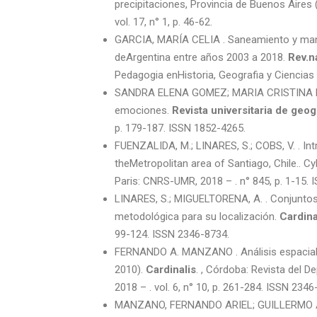
precipitaciones, Provincia de Buenos Aires 
vol. 17, n° 1, p. 46-62.
GARCIA, MARÍA CELIA . Saneamiento y mane
deArgentina entre años 2003 a 2018.
Rev.n
Pedagogia enHistoria, Geografia y Ciencias So
SANDRA ELENA GOMEZ; MARIA CRISTINA NIN . 
emociones.
Revista universitaria de geog
p. 179-187. ISSN 1852-4265.
FUENZALIDA, M.; LINARES, S.; COBS, V. . Intra
theMetropolitan area of Santiago, Chile.. 
Paris: CNRS-UMR, 2018 – . n° 845, p. 1-15.
LINARES, S.; MIGUELTORENA, A. . Conjuntos 
metodológica para su localización.
Cardina
99-124. ISSN 2346-8734.
FERNANDO A. MANZANO . Análisis espacial d
2010).
Cardinalis
. , Córdoba: Revista del 
2018 – . vol. 6, n° 10, p. 261-284. ISSN 2346
MANZANO, FERNANDO ARIEL; GUILLERMO ANG