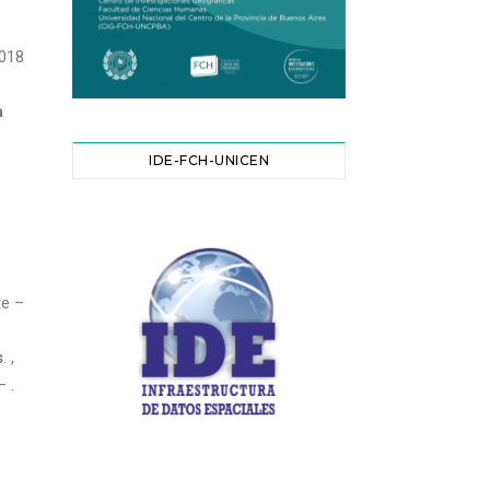
e
2018
a
IDE-FCH-UNICEN
te –
s
. ,
 .