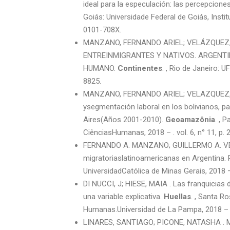
ideal para la especulación: las percepcione
Goiás: Universidade Federal de Goiás, Instit
0101-708X.
MANZANO, FERNANDO ARIEL; VELÁZQUEZ,
ENTREINMIGRANTES Y NATIVOS. ARGENTINA
HUMANO.
Continentes
. , Rio de Janeiro: 
8825.
MANZANO, FERNANDO ARIEL; VELAZQUEZ, GU
ysegmentación laboral en los bolivianos, 
Aires(Años 2001-2010).
Geoamazônia
. , 
CiênciasHumanas, 2018 – . vol. 6, n° 11, p.
FERNANDO A. MANZANO; GUILLERMO A. VELÁZQ
migratoriaslatinoamericanas en Argentina.
UniversidadCatólica de Minas Gerais, 2018 – 
DI NUCCI, J; HIESE, MAIA . Las franquicias 
una variable explicativa.
Huellas
. , Santa R
Humanas.Universidad de La Pampa, 2018 – . v
LINARES, SANTIAGO; PICONE, NATASHA . Mode