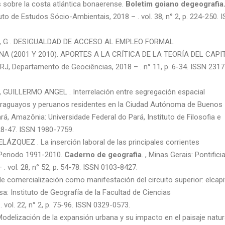
s sobre la costa atlántica bonaerense.
Boletim goiano degeografia
uto de Estudos Sócio-Ambientais, 2018 – . vol. 38, n° 2, p. 224-250. 
 G . DESIGUALDAD DE ACCESO AL EMPLEO FORMAL
 (2001 Y 2010). APORTES A LA CRÍTICA DE LA TEORÍA DEL CAPI
UFRJ, Departamento de Geociências, 2018 – . n° 11, p. 6-34. ISSN 2317
ILLERMO ANGEL . Interrelación entre segregación espacial
paraguayos y peruanos residentes en la Ciudad Autónoma de Buenos
Pará, Amazônia: Universidade Federal do Pará, Instituto de Filosofia e
 28-47. ISSN 1980-7759.
UEZ . La inserción laboral de las principales corrientes
 Periodo 1991-2010.
Caderno de geografia
. , Minas Gerais: Pontifici
. vol. 28, n° 52, p. 54-78. ISSN 0103-8427.
de comercialización como manifestación del circuito superior: elcapit
osa: Instituto de Geografía de la Facultad de Ciencias
ol. 22, n° 2, p. 75-96. ISSN 0329-0573.
lización de la expansión urbana y su impacto en el paisaje natur