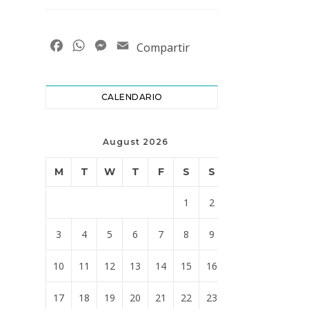
Facebook
WhatsApp
Messenger
Email
Compartir
CALENDARIO
August 2026
M
T
W
T
F
S
S
1
2
3
4
5
6
7
8
9
10
11
12
13
14
15
16
17
18
19
20
21
22
23