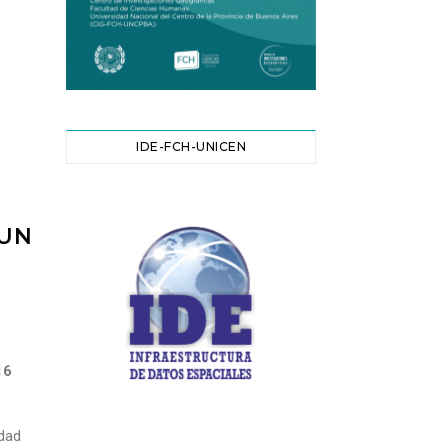
IDE-FCH-UNICEN
 UN
16
dad